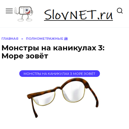
Перейти
к
содержанию
ГЛАВНАЯ
»
ПОЛНОМЕТРАЖНЫЕ 🎦
Монстры на каникулах 3:
Море зовёт
МОНСТРЫ НА КАНИКУЛАХ 3: МОРЕ ЗОВЁТ