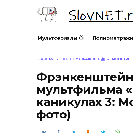
Перейти
к
содержанию
Мультсериалы 📺
Полнометражн
ГЛАВНАЯ
»
ПОЛНОМЕТРАЖНЫЕ 🎦
»
МОНСТРЫ Н
Фрэнкенштейн 
мультфильма 
каникулах 3: М
фото)