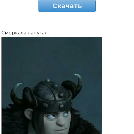
Скачать
Сморкала напуган.