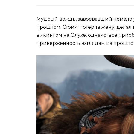
Мудрый вождь, завоевавший немало у
прошлом. Стоик, потеряв жену, делал 
викингом на Олухе, однако, все прио
приверженность взглядам из прошлог