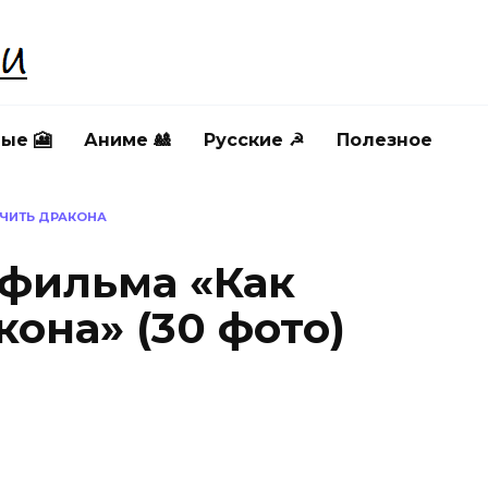
ые 🎦
Аниме 🎎
Русские ☭
Полезное
УЧИТЬ ДРАКОНА
тфильма «Как
она» (30 фото)