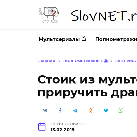
Перейти
к
содержанию
Мультсериалы 📺
Полнометражн
ГЛАВНАЯ
»
ПОЛНОМЕТРАЖНЫЕ 🎦
»
КАК ПРИР
Стоик из муль
приручить драк
ОПУБЛИКОВАНО
13.02.2019