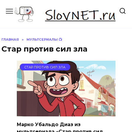
Перейти
к
содержанию
ГЛАВНАЯ
»
МУЛЬТСЕРИАЛЫ 📺
Стар против сил зла
СТАР ПРОТИВ СИЛ ЗЛА
Марко Убальдо Диаз из
мультсериала «Стар против сил