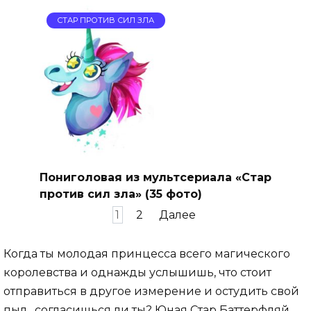
СТАР ПРОТИВ СИЛ ЗЛА
Пониголовая из мультсериала «Стар
против сил зла» (35 фото)
Пагинация
1
2
Далее
записей
Когда ты молодая принцесса всего магического
королевства и однажды услышишь, что стоит
отправиться в другое измерение и остудить свой
пыл…согласишься ли ты? Юная Стар Баттерфляй