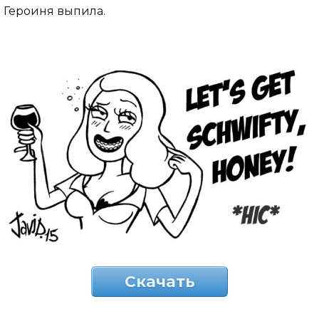
Героиня выпила.
Скачать