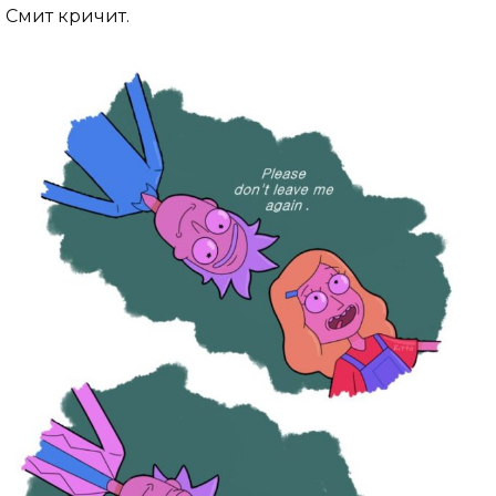
Смит кричит.