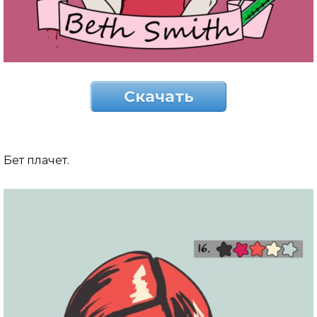
Скачать
Бет плачет.