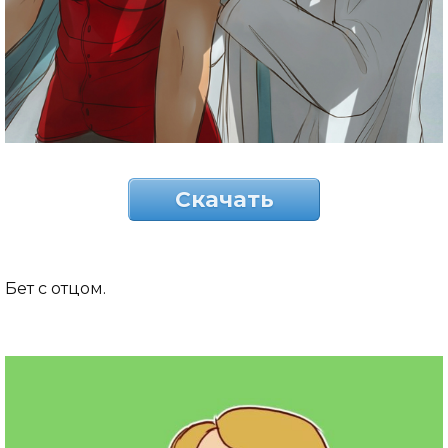
Скачать
Бет с отцом.