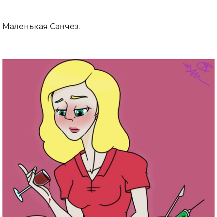
Маленькая Санчез.