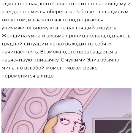
единственная, кого Санчез ценит по-настоящему и
всегда стремится оберегать. Работает лошадиным
хирургом, из-за чего часто подвергается
уничижительному «ты не настоящий хирург».
Женщина умна и весьма проницательна, однако, в
трудной ситуации легко выходит из себя и
начинает пить. Возможно, это превращается в
навязчивую привычку. С чужими Элиз обычно
мила, но в любой момент может резко
переменится в лице.