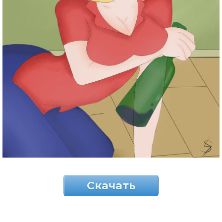
Скачать