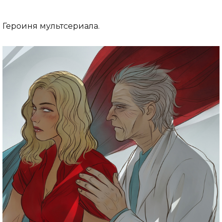
Героиня мультсериала.