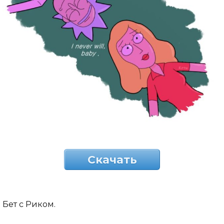
Скачать
Бет с Риком.