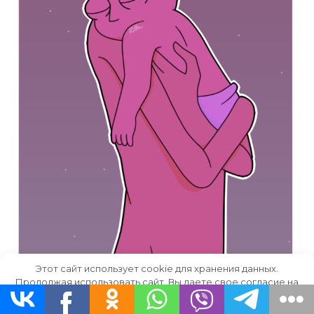
Этот сайт использует cookie для хранения данных.
Продолжая использовать сайт, Вы даете свое согласие на
работу с этими файлами.
OK