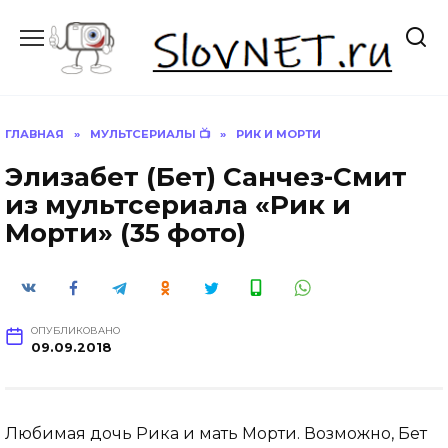
Перейти
к
содержанию
ГЛАВНАЯ
»
МУЛЬТСЕРИАЛЫ 📺
»
РИК И МОРТИ
Элизабет (Бет) Санчез-Смит
из мультсериала «Рик и
Морти» (35 фото)
ОПУБЛИКОВАНО
09.09.2018
Любимая дочь Рика и мать Морти. Возможно, Бет