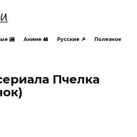
ые 🎦
Аниме 🎎
Русские ☭
Полезное
сериала Пчелка
нок)