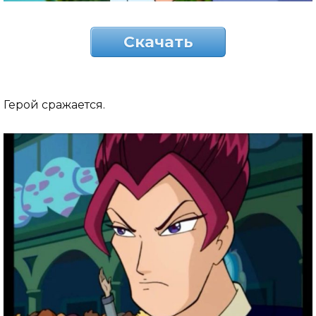
Скачать
Герой сражается.