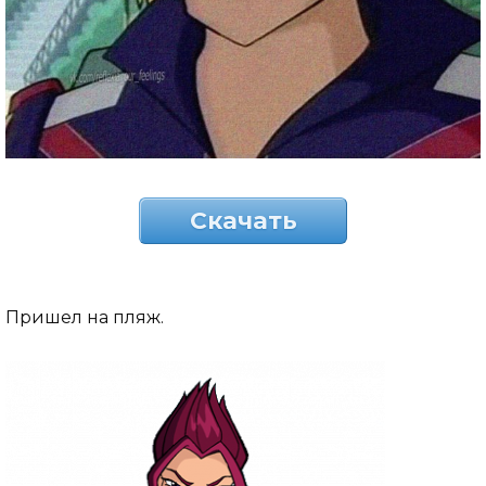
Скачать
Пришел на пляж.