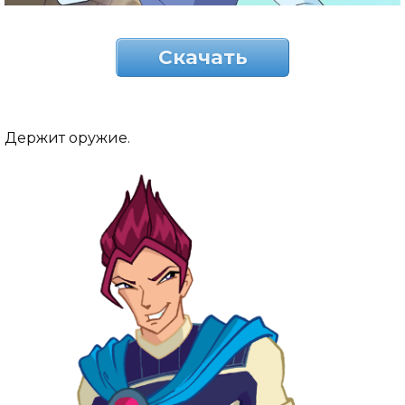
Скачать
Держит оружие.