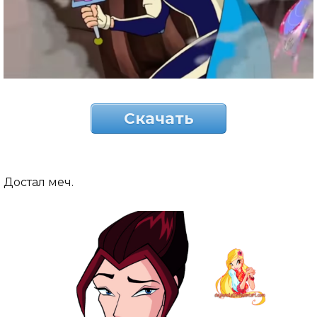
Скачать
Достал меч.