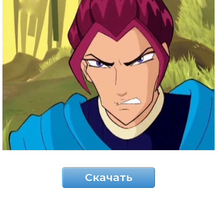
Скачать