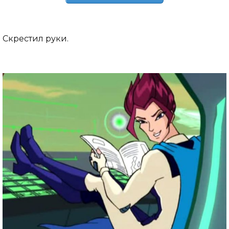
Скрестил руки.