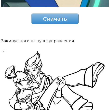
Скачать
Закинул ноги на пульт управления.