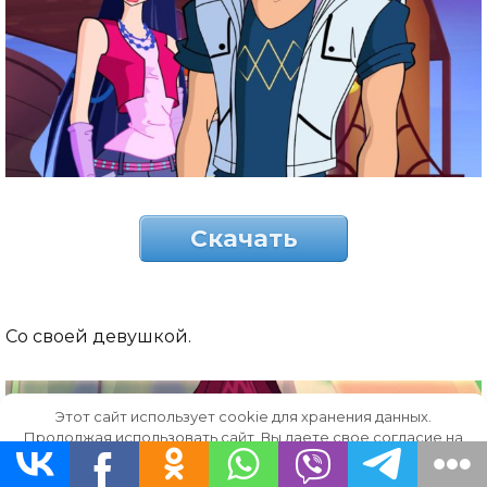
Скачать
Со своей девушкой.
Этот сайт использует cookie для хранения данных.
Продолжая использовать сайт, Вы даете свое согласие на
работу с этими файлами.
OK