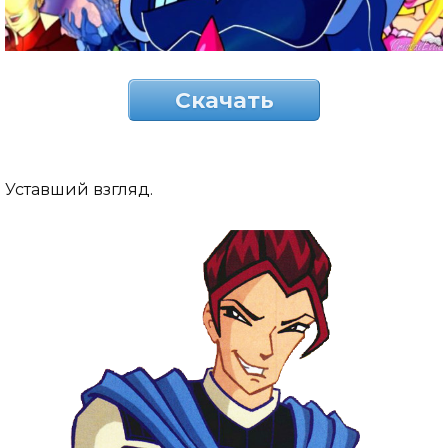
Скачать
Уставший взгляд.