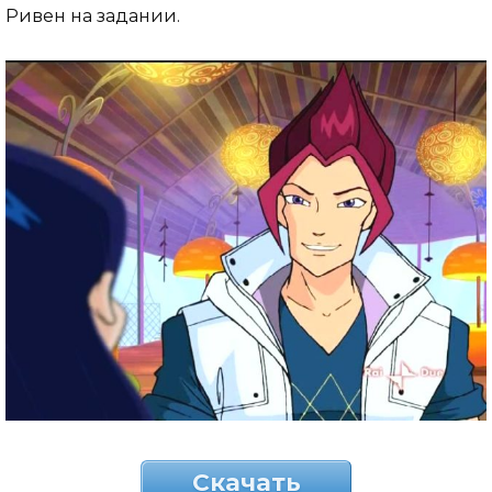
Ривен на задании.
Скачать