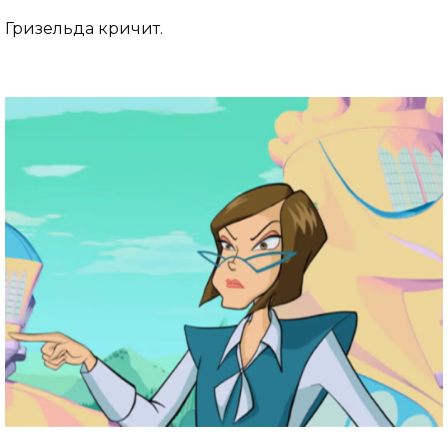
Гризельда кричит.