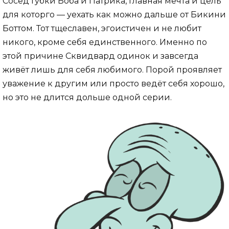
Сосед Губки Боба и Патрика, главная мечта и цель
для которго — уехать как можно дальше от Бикини
Боттом. Тот тщеславен, эгоистичен и не любит
никого, кроме себя единственного. Именно по
этой причине Сквидвард одинок и завсегда
живёт лишь для себя любимого. Порой проявляет
уважение к другим или просто ведёт себя хорошо,
но это не длится дольше одной серии.