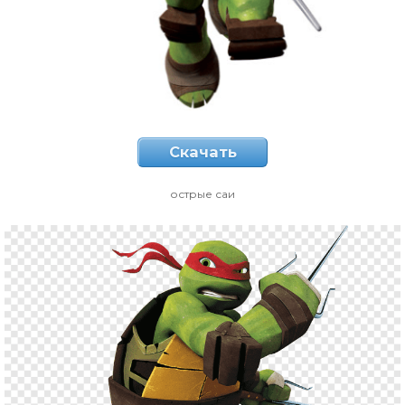
Скачать
острые саи