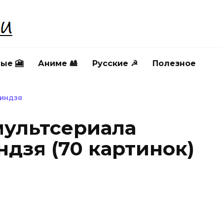
ые 🎦
Аниме 🎎
Русские ☭
Полезное
НИНДЗЯ
мультсериала
дзя (70 картинок)