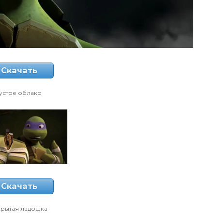
Скачать
устое облако
Скачать
крытая ладошка