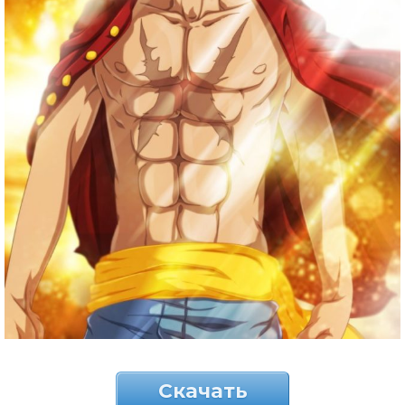
Скачать