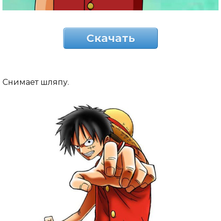
Скачать
Снимает шляпу.