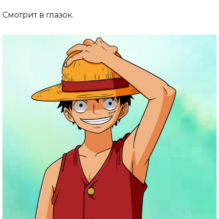
Смотрит в глазок.