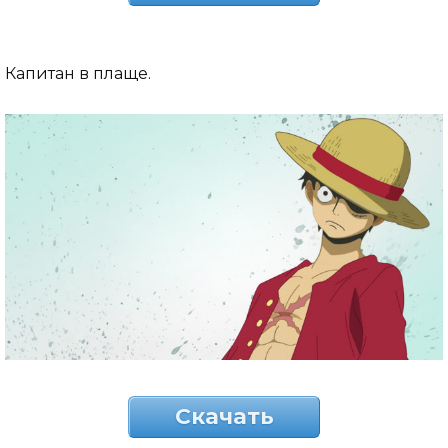
Капитан в плаще.
Скачать