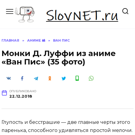
Перейти
к
содержанию
ГЛАВНАЯ
»
АНИМЕ 🎎
»
ВАН ПИС
Монки Д. Луффи из аниме
«Ван Пис» (35 фото)
ОПУБЛИКОВАНО
22.12.2018
Глупость и бесстрашие — две главные черты этого
паренька, способного удивляться простой мелочи.