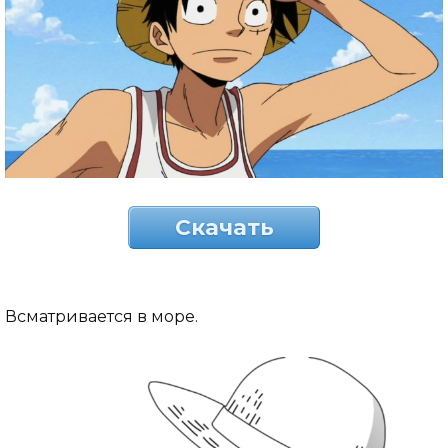
Скачать
Всматривается в море.