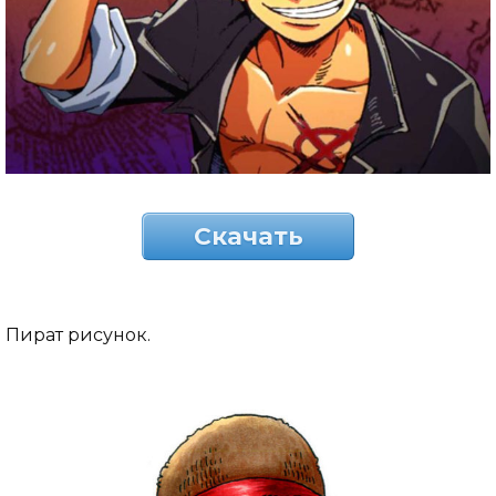
Скачать
Пират рисунок.