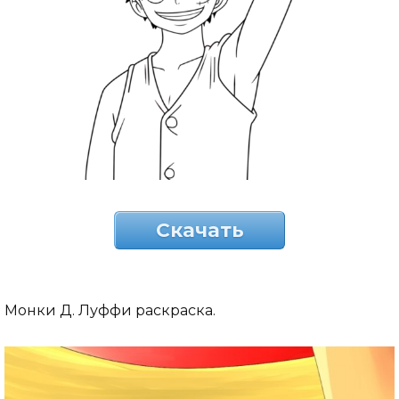
Скачать
Монки Д. Луффи раскраска.