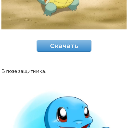
Скачать
В позе защитника.