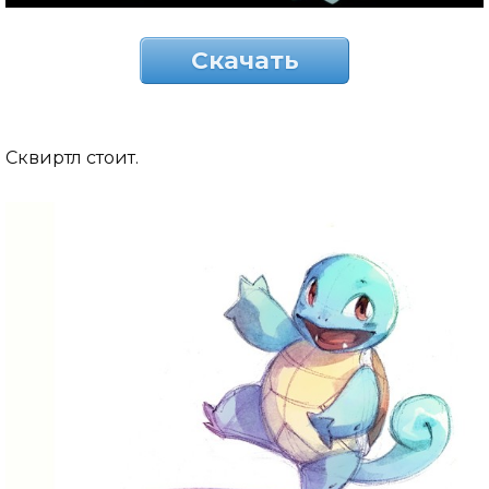
Скачать
Сквиртл стоит.