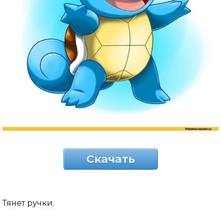
Скачать
Тянет ручки.