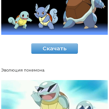
Скачать
Эволюция покемона.