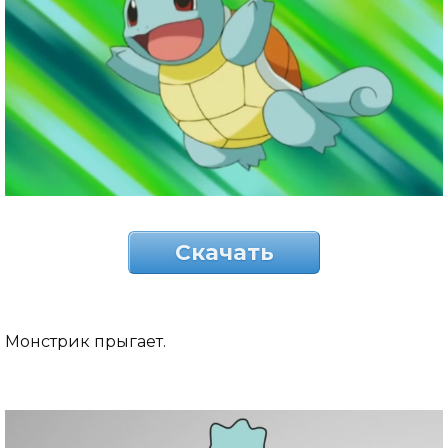
Скачать
Монстрик прыгает.