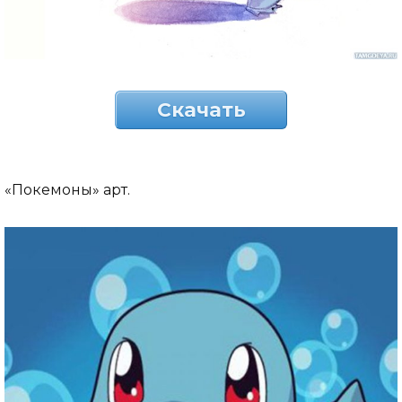
Скачать
«Покемоны» арт.