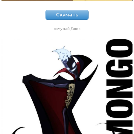
Скачать
самурай Джек