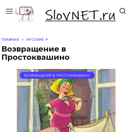
Перейти
к
содержанию
ГЛАВНАЯ
»
РУССКИЕ ☭
Возвращение в
Простоквашино
ВОЗВРАЩЕНИЕ В ПРОСТОКВАШИНО