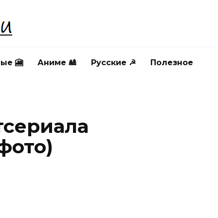
ые 🎦
Аниме 🎎
Русские ☭
Полезное
тсериала
фото)