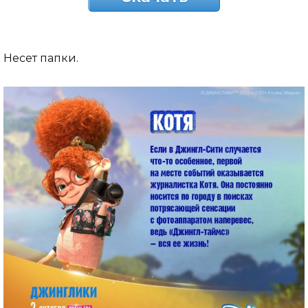
Несет папки.