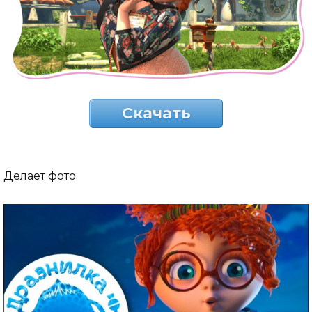
Скачать
Делает фото.