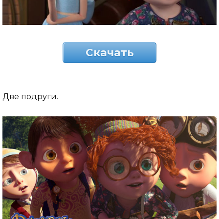
Скачать
Две подруги.