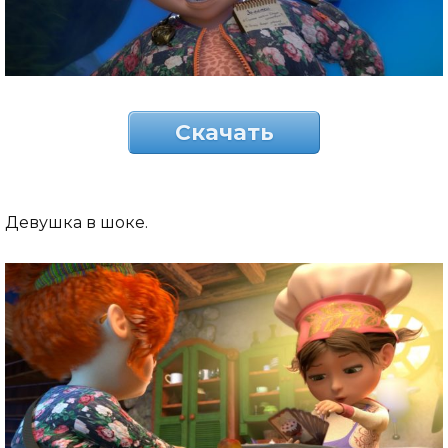
Скачать
Девушка в шоке.