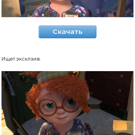
Скачать
Ищет эксклзив.