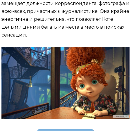
замещает должности корреспондента, фотографа и
всех-всех, причастных к журналистике. Она крайне
энергична и решительна, что позволяет Коте
целыми днями бегать из места в место в поисках
сенсации.