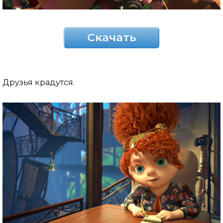
Скачать
Друзья крадутся.