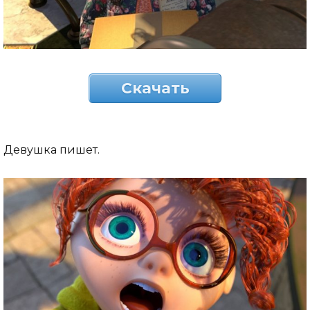
Скачать
Девушка пишет.