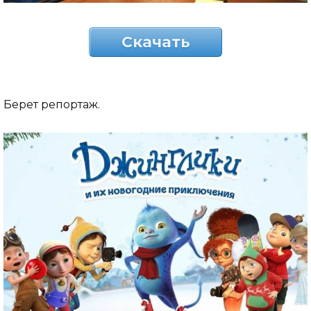
Скачать
Берет репортаж.