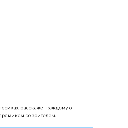
Лошадка Иго-Го из
мультсериала
то)
«Деревяшки» (30 фото)
лесиках, расскажет каждому о
прямиком со зрителем.