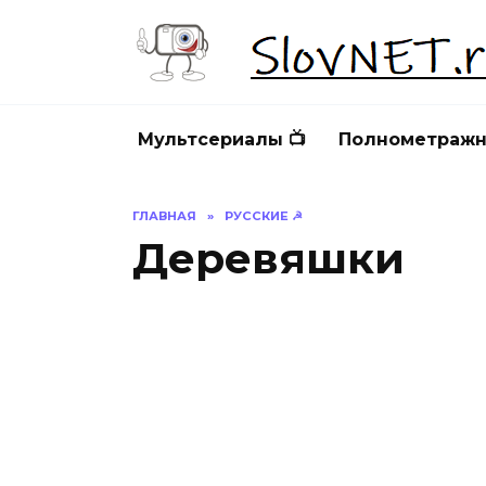
Перейти
к
содержанию
Мультсериалы 📺
Полнометражн
ГЛАВНАЯ
»
РУССКИЕ ☭
Деревяшки
ДЕРЕВЯШКИ
Д