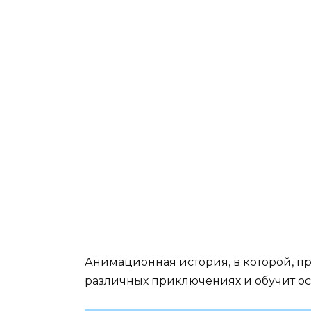
Кошечка Мяу из
Соб
мультсериала
мул
«Деревяшки» (30 фото)
«Де
ДЕРЕВЯШКИ
Анимационная история, в которой, п
Слон Ду-Ду из
различных приключениях и обучит о
мультсериала
«Деревяшки» (30 фото)