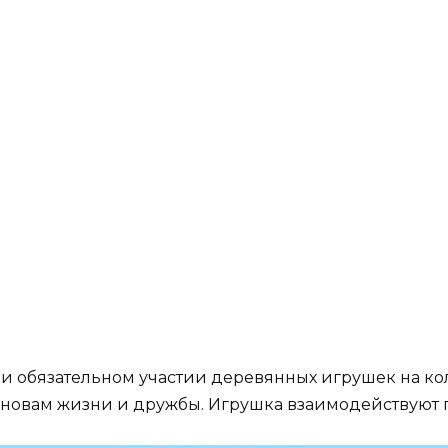
ачка Гав-Гав из
Поросёнок Хрю из
ьтсериала
мультсериала
ревяшки» (30 фото)
«Деревяшки» (30 фо
ри обязательном участии деревянных игрушек на ко
сновам жизни и дружбы. Игрушка взаимодействуют 