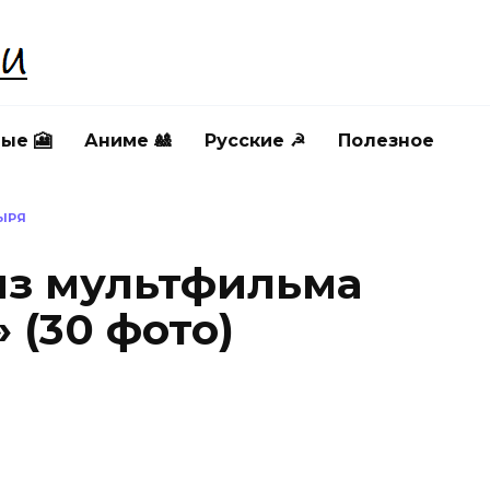
ые 🎦
Аниме 🎎
Русские ☭
Полезное
ТЫРЯ
из мультфильма
 (30 фото)