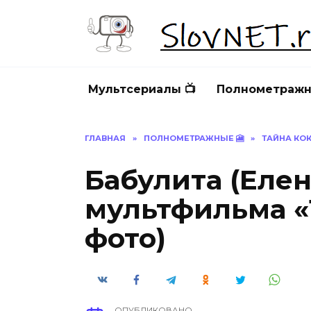
Перейти
к
содержанию
Мультсериалы 📺
Полнометражн
ГЛАВНАЯ
»
ПОЛНОМЕТРАЖНЫЕ 🎦
»
ТАЙНА КО
Бабулита (Елен
мультфильма «
фото)
ОПУБЛИКОВАНО