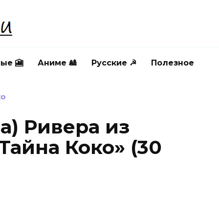
ые 🎦
Аниме 🎎
Русские ☭
Полезное
КО
а) Ривера из
Тайна Коко» (30