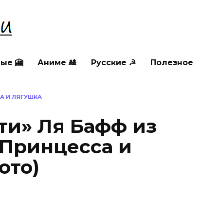
ые 🎦
Аниме 🎎
Русские ☭
Полезное
А И ЛЯГУШКА
ти» Ля Бафф из
Принцесса и
ото)