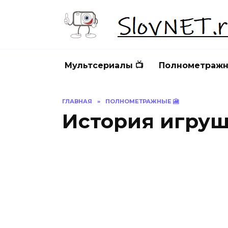
Перейти
к
содержанию
Мультсериалы 📺
Полнометражн
ГЛАВНАЯ
»
ПОЛНОМЕТРАЖНЫЕ 🎦
История игру
ИСТОРИЯ ИГРУШЕК
И