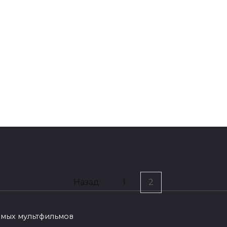
би и Кен из
Базз Лайтер из
ьтфильма «История
мультфильма «Исто
ушек» (30 фото)
игрушек» (30 фото)
СТОРИЯ ИГРУШЕК
Назад
1
2
и из мультфильма
тория игрушек» (30
бимых мультфильмов
о)