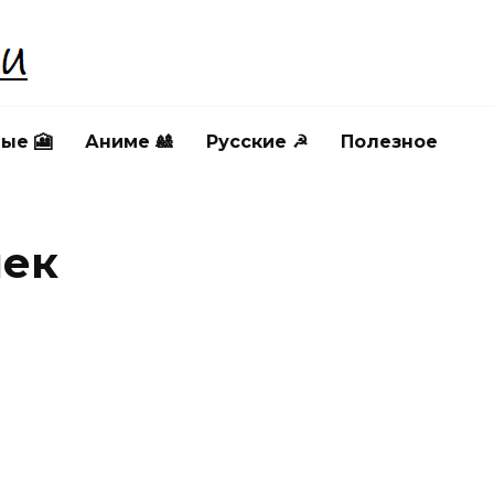
ые 🎦
Аниме 🎎
Русские ☭
Полезное
шек
СТОРИЯ ИГРУШЕК
ИСТОРИЯ ИГРУШЕК