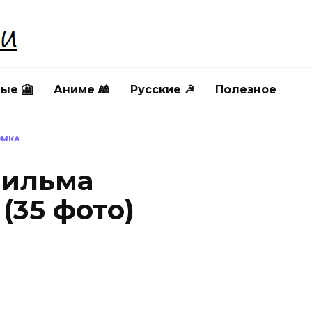
ые 🎦
Аниме 🎎
Русские ☭
Полезное
ОМКА
фильма
(35 фото)