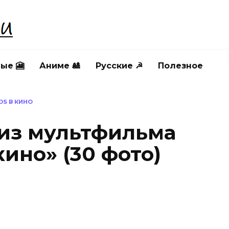
ые 🎦
Аниме 🎎
Русские ☭
Полезное
DS В КИНО
из мультфильма
кино» (30 фото)