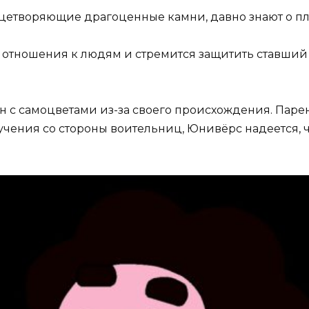
еленная Стивена»
цетворяющие драгоценные камни, давно знают о пла
фото)
ого отношения к людям и стремится защитить ставш
ан с самоцветами из-за своего происхождения. Паре
учения со стороны воительниц, Юнивёрс надеется, 