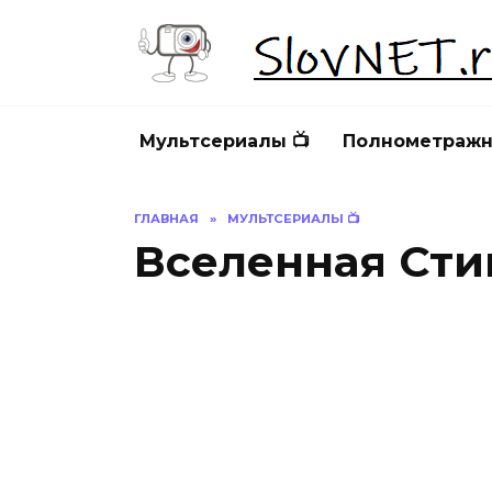
Перейти
к
содержанию
Мультсериалы 📺
Полнометражн
ГЛАВНАЯ
»
МУЛЬТСЕРИАЛЫ 📺
Вселенная Сти
ВСЕЛЕННАЯ СТИВЕНА
В