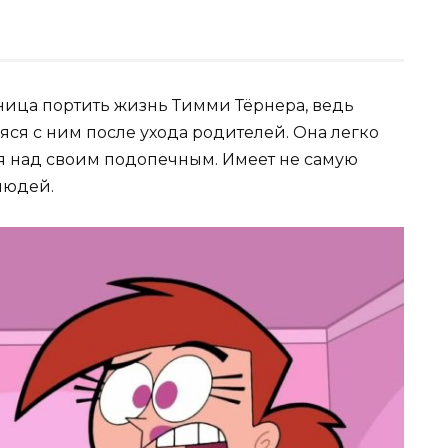
ица портить жизнь Тимми Тёрнера, ведь
яся с ним после ухода родителей. Она легко
ся над своим подопечным. Имеет не самую
людей.