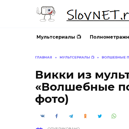
Перейти
к
содержанию
Мультсериалы 📺
Полнометражн
ГЛАВНАЯ
»
МУЛЬТСЕРИАЛЫ 📺
»
ВОЛШЕБНЫЕ 
Викки из муль
«Волшебные по
фото)
ОПУБЛИКОВАНО