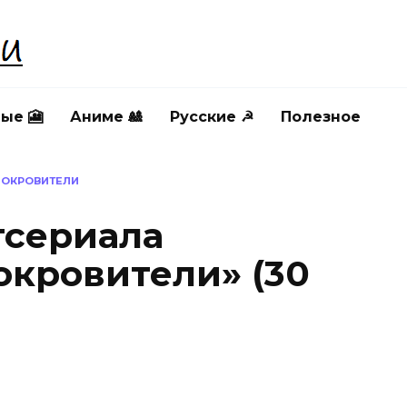
ые 🎦
Аниме 🎎
Русские ☭
Полезное
ПОКРОВИТЕЛИ
тсериала
кровители» (30