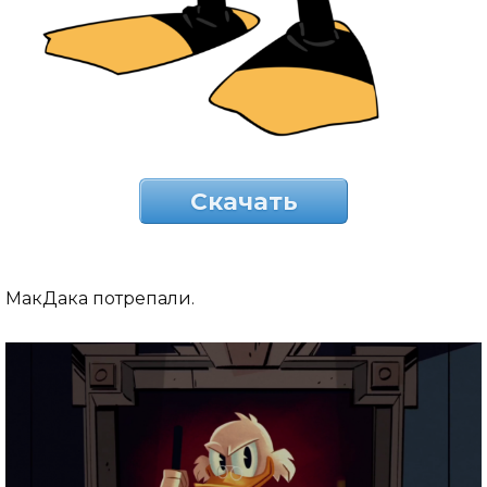
Скачать
МакДака потрепали.