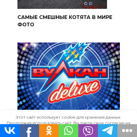
САМЫЕ СМЕШНЫЕ КОТЯТА В МИРЕ
ФОТО
Этот сайт использует cookie для хранения данных.
Как зарегистрироваться в Вулкан
Продолжая использовать сайт, Вы даете свое согласие на
Делюкс онлайн казино и успешно
работу с этими файлами.
OK
играть ?