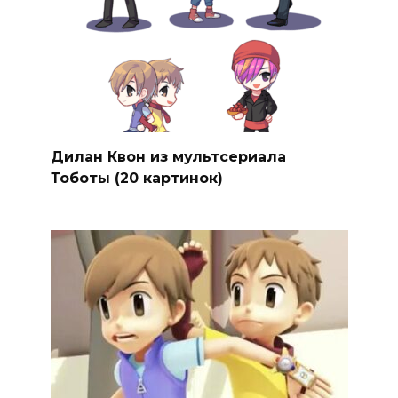
Дилан Квон из мультсериала
Тоботы (20 картинок)