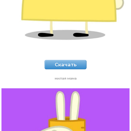
Скачать
милая мама