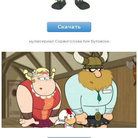
Скачать
мультсериал Сорвиголова Кик Бутовски