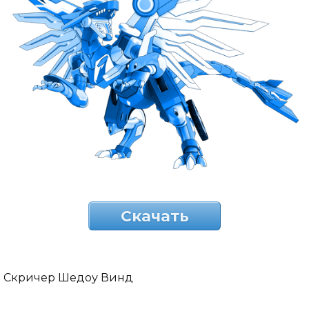
Скачать
Скричер Шедоу Винд