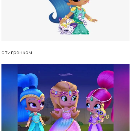
с тигренком