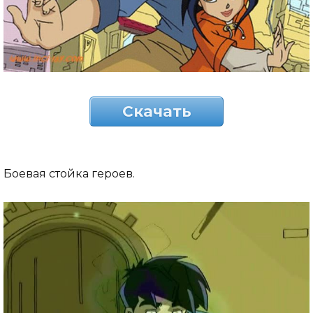
Скачать
Боевая стойка героев.