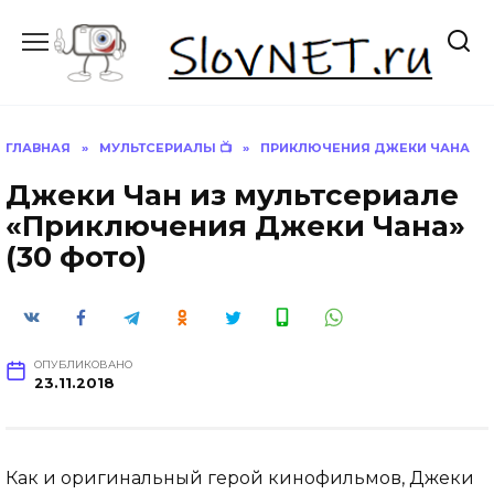
Перейти
к
содержанию
ГЛАВНАЯ
»
МУЛЬТСЕРИАЛЫ 📺
»
ПРИКЛЮЧЕНИЯ ДЖЕКИ ЧАНА
Джеки Чан из мультсериале
«Приключения Джеки Чана»
(30 фото)
ОПУБЛИКОВАНО
23.11.2018
Как и оригинальный герой кинофильмов, Джеки