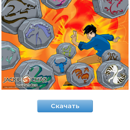
Скачать