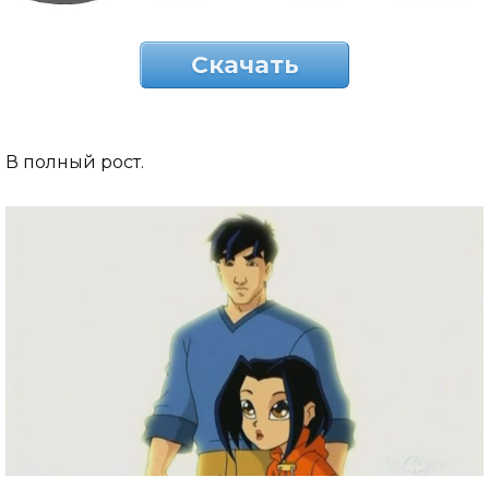
Скачать
В полный рост.