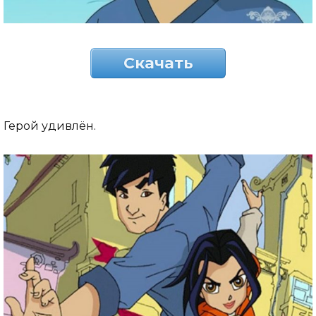
Скачать
Герой удивлён.