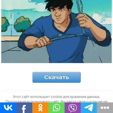
Скачать
Этот сайт использует cookie для хранения данных.
Чан в дворниками.
Продолжая использовать сайт, Вы даете свое согласие на
работу с этими файлами.
OK