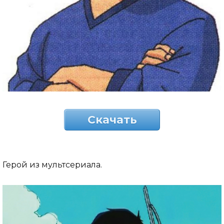
Скачать
Герой из мультсериала.