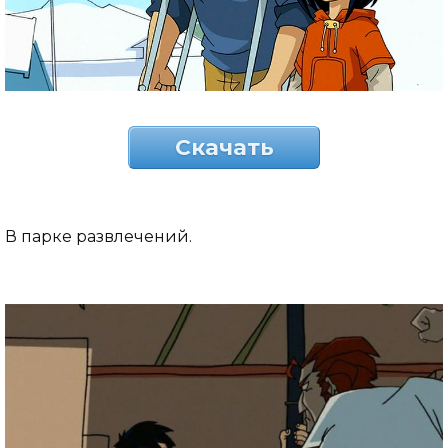
Скачать
В парке развлечений.