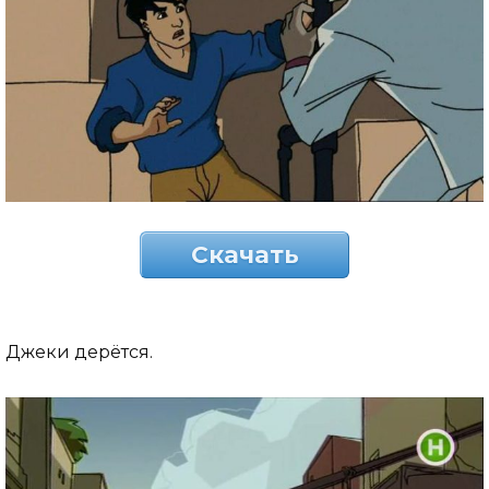
Скачать
Джеки дерётся.