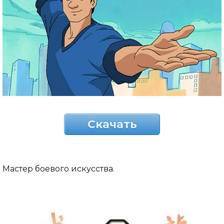
Скачать
Мастер боевого искусства.