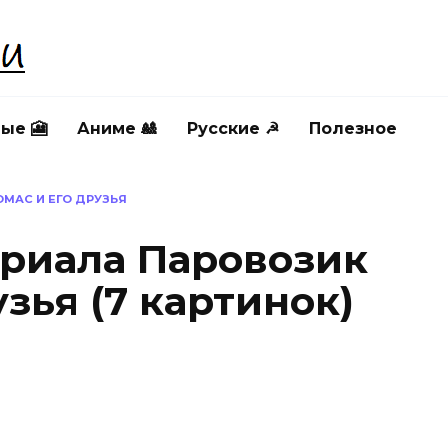
ые 🎦
Аниме 🎎
Русские ☭
Полезное
ОМАС И ЕГО ДРУЗЬЯ
ериала Паровозик
узья (7 картинок)