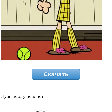
Скачать
Луан воодушевляет.