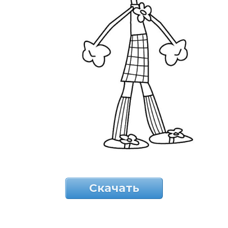
Скачать