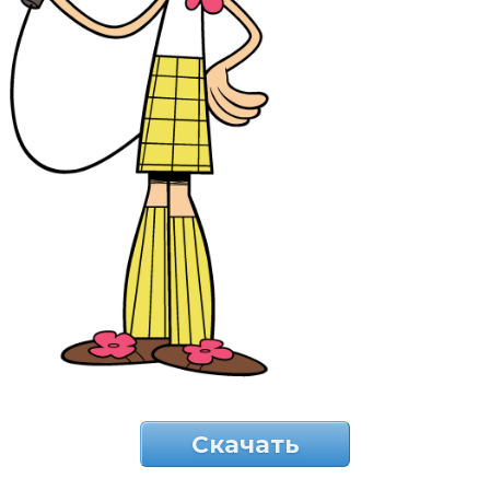
Скачать