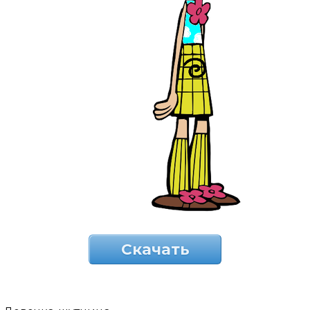
Скачать