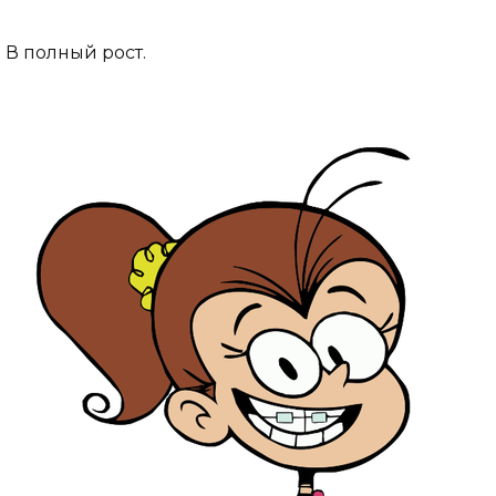
В полный рост.