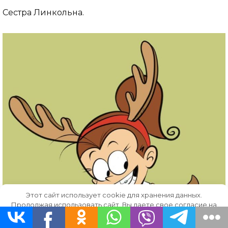
Сестра Линкольна.
Этот сайт использует cookie для хранения данных.
Продолжая использовать сайт, Вы даете свое согласие на
работу с этими файлами.
OK