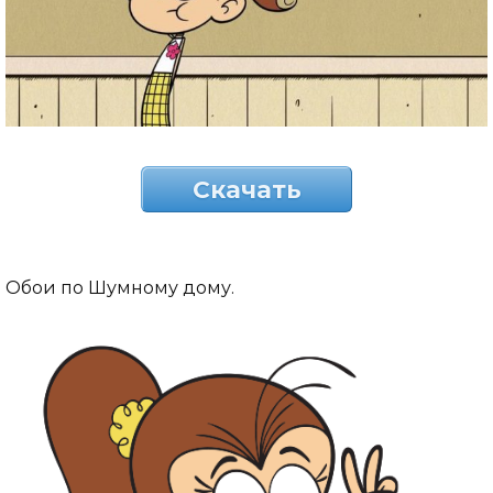
Скачать
Обои по Шумному дому.