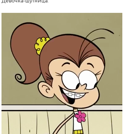
Девочка-шутница.