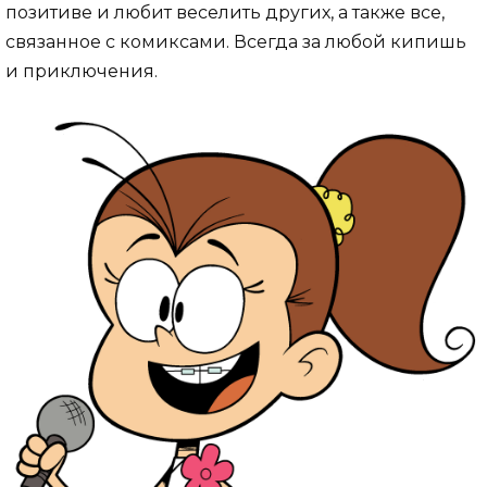
позитиве и любит веселить других, а также все,
связанное с комиксами. Всегда за любой кипишь
и приключения.