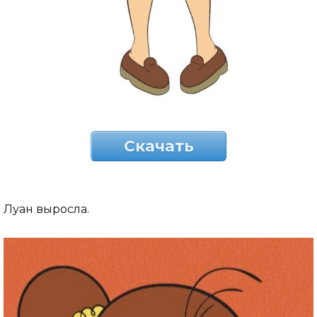
Скачать
Луан выросла.