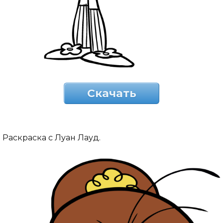
Скачать
Раскраска с Луан Лауд.