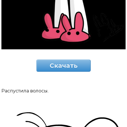
Скачать
Распустила волосы.