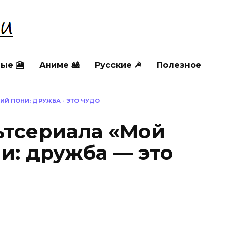
ые 🎦
Аниме 🎎
Русские ☭
Полезное
Й ПОНИ: ДРУЖБА - ЭТО ЧУДО
ьтсериала «Мой
и: дружба — это