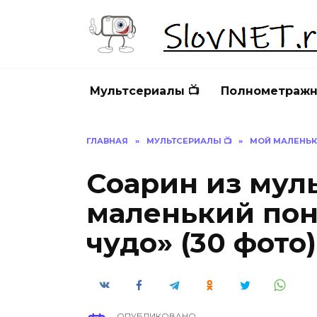
Перейти
к
содержанию
Мультсериалы 📺
Полнометражн
ГЛАВНАЯ
»
МУЛЬТСЕРИАЛЫ 📺
»
МОЙ МАЛЕНЬКИ
Соарин из мул
маленький пон
чудо» (30 фото)
ОПУБЛИКОВАНО