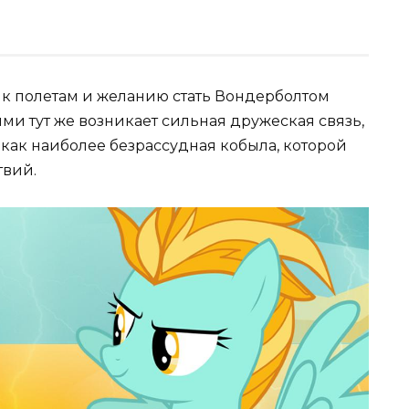
и к полетам и желанию стать Вондерболтом
ми тут же возникает сильная дружеская связь,
 как наиболее безрассудная кобыла, которой
твий.