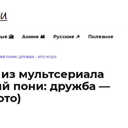
ые 🎦
Аниме 🎎
Русские ☭
Полезное
Й ПОНИ: ДРУЖБА - ЭТО ЧУДО
 из мультсериала
й пони: дружба —
ото)