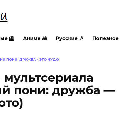
ые 🎦
Аниме 🎎
Русские ☭
Полезное
Й ПОНИ: ДРУЖБА - ЭТО ЧУДО
з мультсериала
й пони: дружба —
ото)