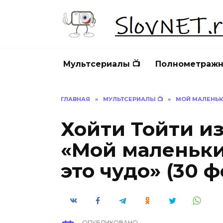
Перейти
к
содержанию
Мультсериалы 📺
Полнометражн
ГЛАВНАЯ
»
МУЛЬТСЕРИАЛЫ 📺
»
МОЙ МАЛЕНЬКИ
Хойти Тойти и
«Мой маленьки
это чудо» (30 ф
ОПУБЛИКОВАНО