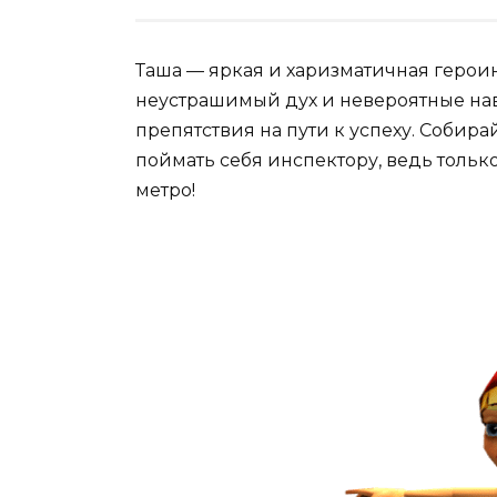
Таша — яркая и харизматичная героин
неустрашимый дух и невероятные на
препятствия на пути к успеху. Собира
поймать себя инспектору, ведь тольк
метро!