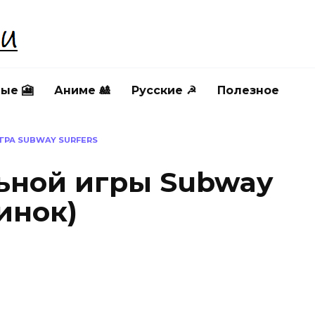
ые 🎦
Аниме 🎎
Русские ☭
Полезное
ГРА SUBWAY SURFERS
ьной игры Subway
тинок)