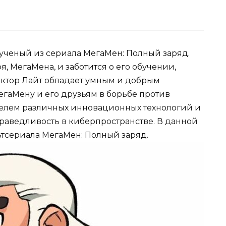
ученый из сериала МегаМен: Полный заряд.
я, МегаМена, и заботится о его обучении,
Доктор Лайт обладает умным и добрым
МегаМену и его друзьям в борьбе против
ателем различных инновационных технологий и
праведливость в киберпространстве. В данной
ьтсериала МегаМен: Полный заряд.