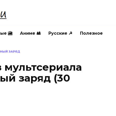
ые 🎦
Аниме 🎎
Русские ☭
Полезное
ЛНЫЙ ЗАРЯД
з мультсериала
ый заряд (30