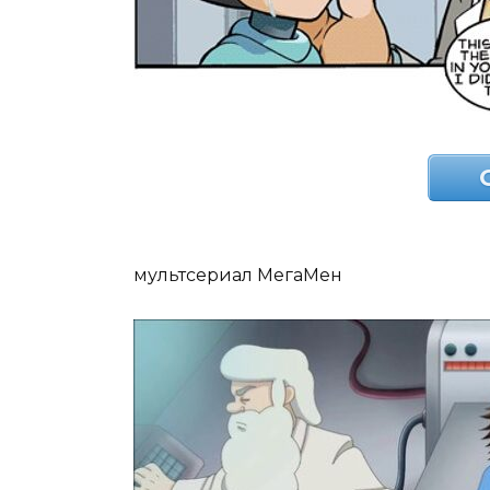
мультсериал МегаМен