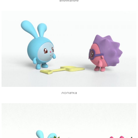
внимание
лопатка