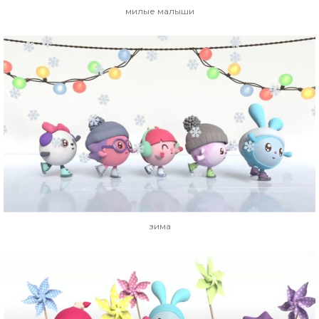
милые малыши
зима