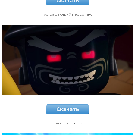
Скачать
устрашающий персонаж
Скачать
Лего Ниндзяго