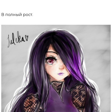
В полный рост.