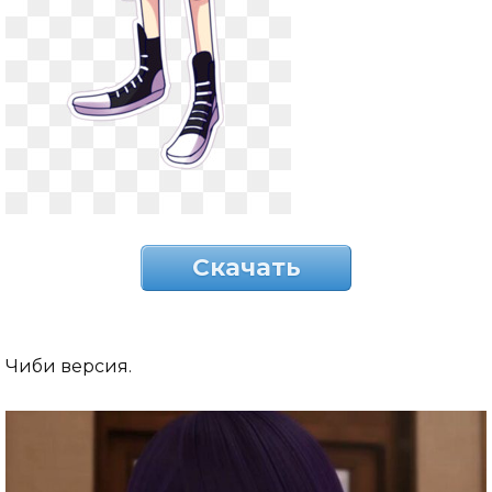
Скачать
Чиби версия.