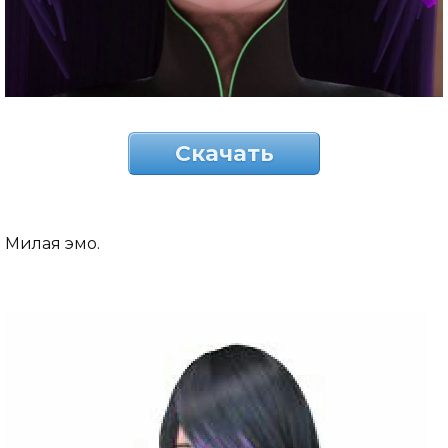
Скачать
Милая эмо.