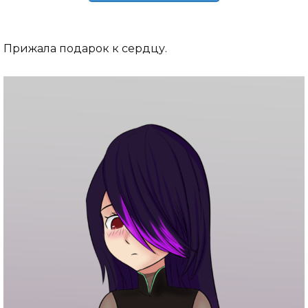
Прижала подарок к сердцу.