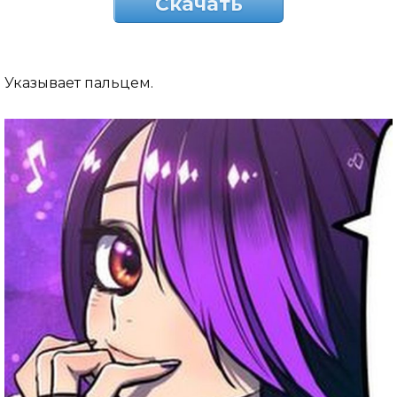
Скачать
Указывает пальцем.