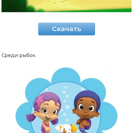
Скачать
Среди рыбок.