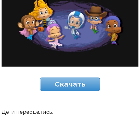
Скачать
Дети переоделись.