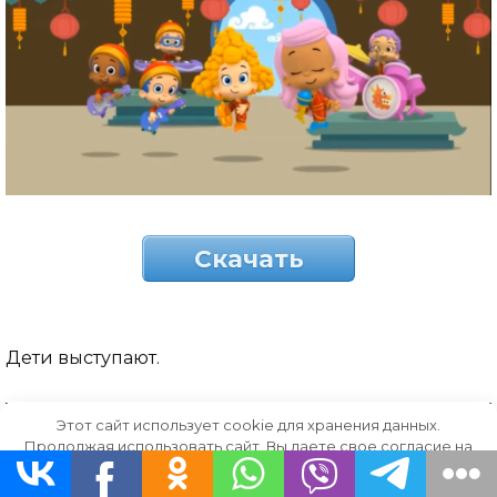
Скачать
Дети выступают.
Этот сайт использует cookie для хранения данных.
Продолжая использовать сайт, Вы даете свое согласие на
работу с этими файлами.
OK