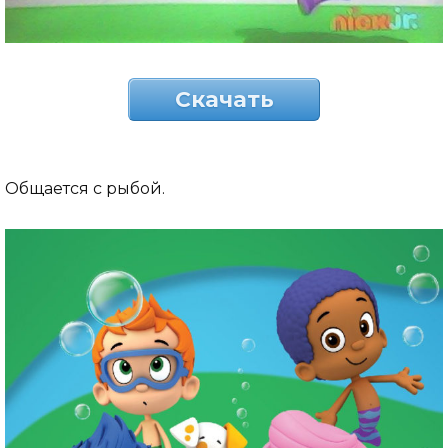
Скачать
Общается с рыбой.