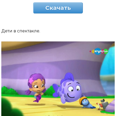
Скачать
Дети в спектакле.