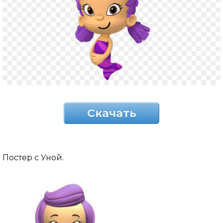
Скачать
Постер с Уной.