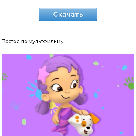
Скачать
Постер по мультфильму.