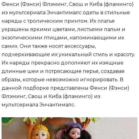
Фенси (Фэнси) Флэминг, Свош и Киба (фламинго)
из мультсериала Энчантималс одеты в стильные
наряды с тропическим принтом. Их платья
украшены яркими цветами, листьями пальм и
экзотическими птицами, напоминающими их
самих. Они также носят аксессуары,
подчеркивающие их уникальный стиль и красоту.
Их наряды прекрасно дополняют их изящные
длинные шеи и потрясающие перья, создавая
образы, которые невозможно игнорировать. В
данной подборке представлены Фенси (Фэнси)
Флэминг, Свош и Киба (фламинго) из
мультсериала Энчантималс.