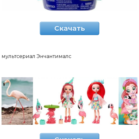
Скачать
мультсериал Энчантималс