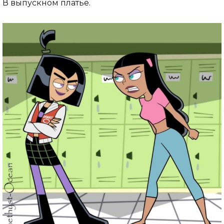
В выпускном платье.