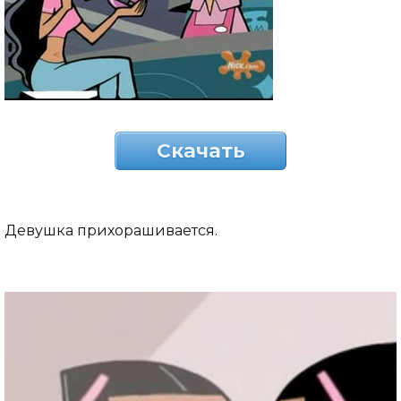
Скачать
Девушка прихорашивается.