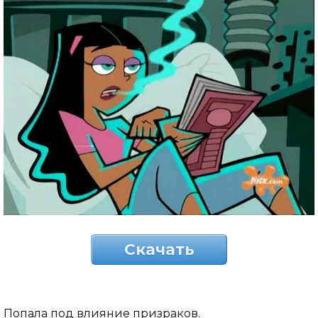
Скачать
Попала под влияние призраков.