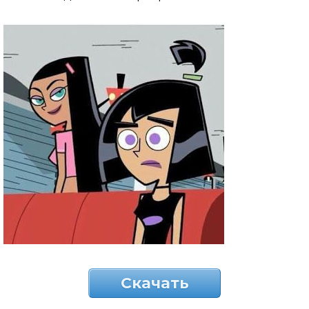
Скачать