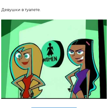
Девушки в туалете.