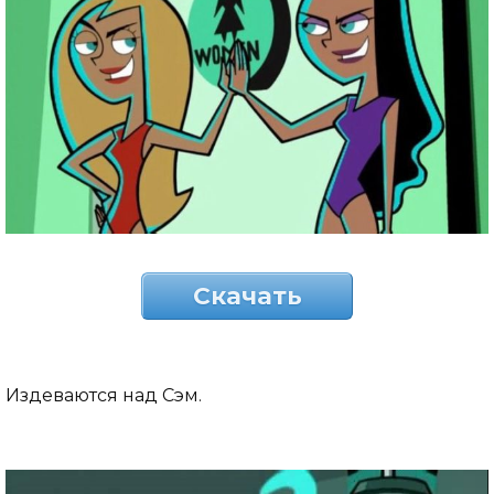
Скачать
Издеваются над Сэм.