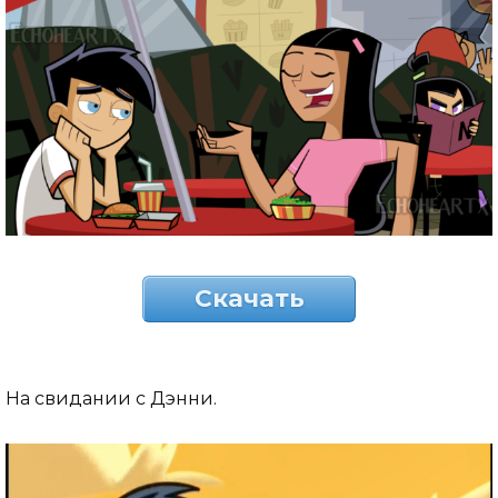
Скачать
На свидании с Дэнни.