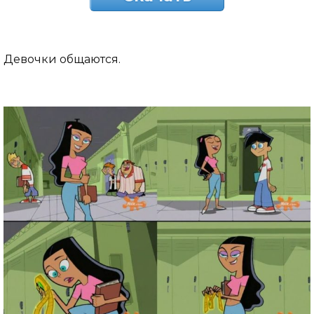
Девочки общаются.