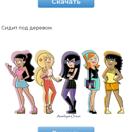
Скачать
Сидит под деревом.