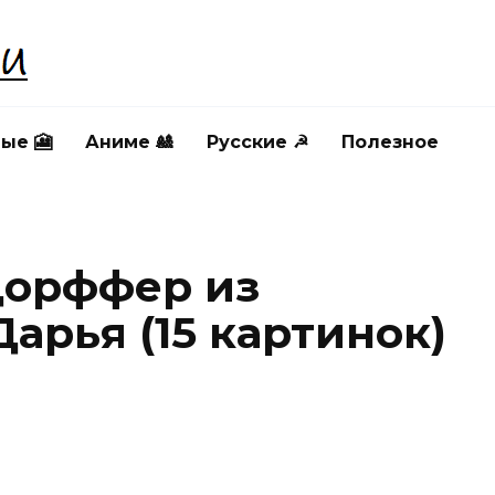
ые 🎦
Аниме 🎎
Русские ☭
Полезное
дорффер из
арья (15 картинок)